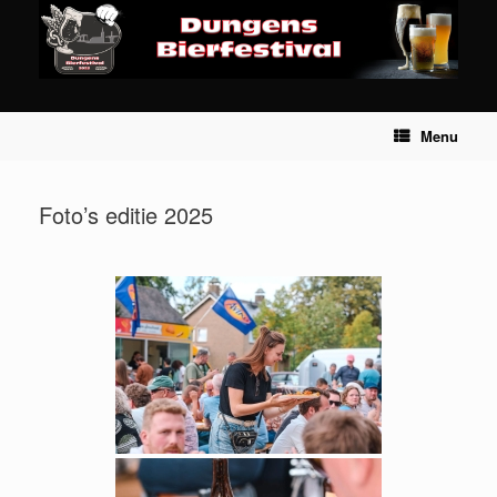
Ga
naar
de
inhoud
Menu
Foto’s editie 2025