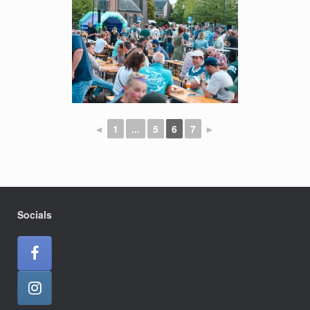
◄
1
...
5
6
7
►
Socials