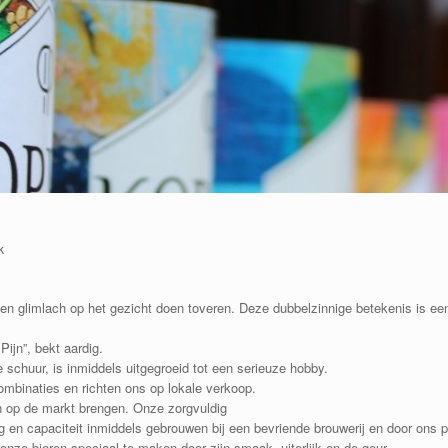
k
een glimlach op het gezicht doen toveren. Deze dubbelzinnige betekenis is e
ijn”, bekt aardig.
 schuur, is inmiddels uitgegroeid tot een serieuze hobby.
ombinaties en richten ons op lokale verkoop.
n op de markt brengen. Onze zorgvuldig
n capaciteit inmiddels gebrouwen bij een bevriende brouwerij en door ons pe
 onze bieren speciaal te maken door zijn smaak, uiterlijk en de geur.