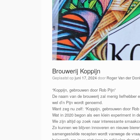
Brouwerij Koppijn
Geplaatst op
juni 17, 2024
door
Roger Van der Don
“Koppijn, gebrouwen door Rob Pijn”
De naam van de brouwerij zal menig liefhebber 
wel d’n Pijn wordt genoemd.
Want zeg nu zelf: “Koppijn, gebrouwen door Rob P
Wat in 2020 begon als een klein experiment in de
We zijn altijd op zoek naar interessante smaakc
Zo kunnen we blijven innoveren en nieuwe biere
samengestelde recepten wordt vanwege de vraag e
belangrijk om jouw zintuigen te prikkelen door al