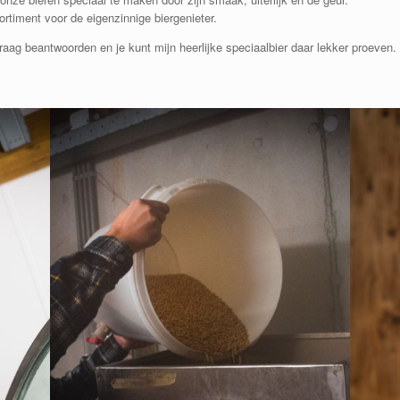
ortiment voor de eigenzinnige biergenieter.
graag beantwoorden en je kunt mijn heerlijke speciaalbier daar lekker proeven.