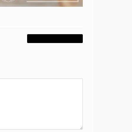
Beleef Nunc in Den Dungen
→