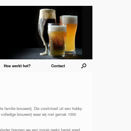
Hoe werkt het?
Contact
e familie brouwerij. Die voortvloeit uit een hobby
n volledige brouwerij waar wij met gemak 1000
. Verder brengen we een mooie reeks barrel aged