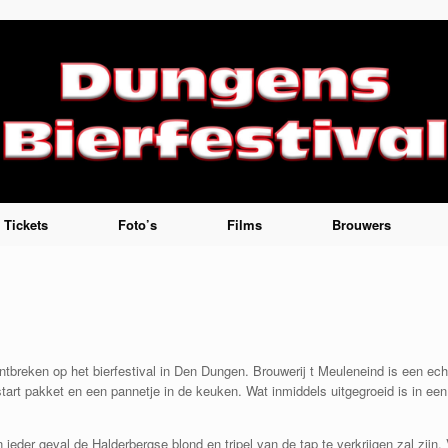
Tickets
Foto’s
Films
Brouwers
ntbreken op het bierfestival in Den Dungen. Brouwerij t Meuleneind is een echt
tart pakket en een pannetje in de keuken. Wat inmiddels uitgegroeid is in ee
ieder geval de Halderbergse blond en tripel van de tap te verkrijgen zal zijn