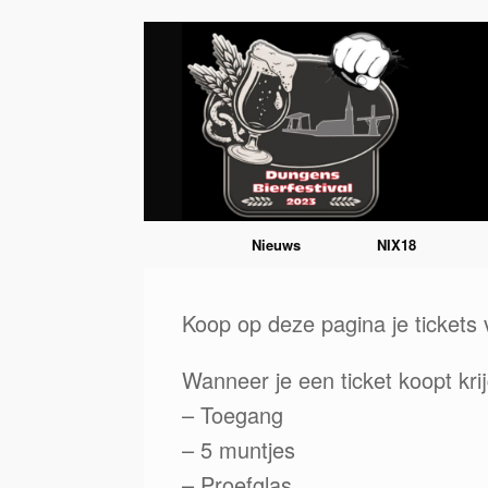
Ga
naar
de
inhoud
Nieuws
NIX18
Koop op deze pagina je tickets 
Wanneer je een ticket koopt krij
– Toegang
– 5 muntjes
– Proefglas