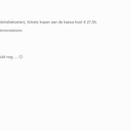
nistratiekosten), tickets kopen aan de kassa kost € 27,50.
dministratiekosten.
duld nog…. 🙂