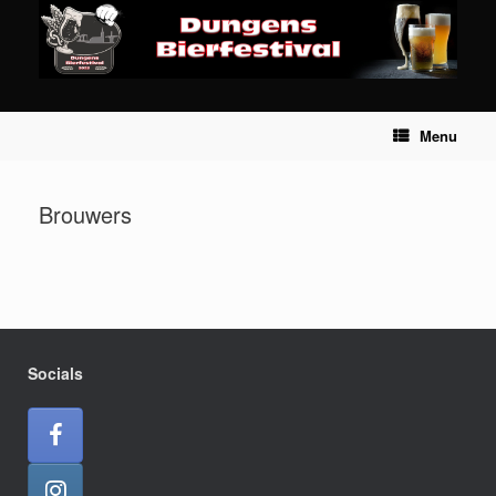
Ga
naar
de
inhoud
Menu
Brouwers
Socials