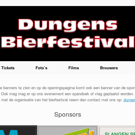
Tickets
Foto’s
Films
Brouwers
de banners te zien en op de openingspagina komt ook een banner van de spon
Ook mag mag er op ons evenement een spandoek of vlag geplaatst worden.
 met de organisatie van het bierfestival neem dan contact met ons op:
dungen
Sponsors