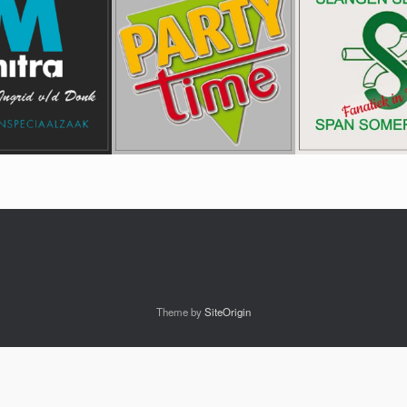
Theme by
SiteOrigin