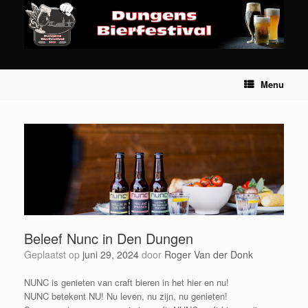
Ga
naar
de
inhoud
Menu
Beleef Nunc in Den Dungen
Geplaatst op
juni 29, 2024
door
Roger Van der Donk
NUNC is genieten van craft bieren in het hier en nu!
NUNC betekent NU! Nu leven, nu zijn, nu genieten!