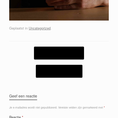
Geplaatst in
Uncategorized
.
Bericht navigatie
←
Brouwerij Koppijn
Hop on Brewing
→
Geef een reactie
Je e-mailadres wordt niet gepubliceerd.
Vereiste velden zijn gemarkeerd met
*
Reactie
*