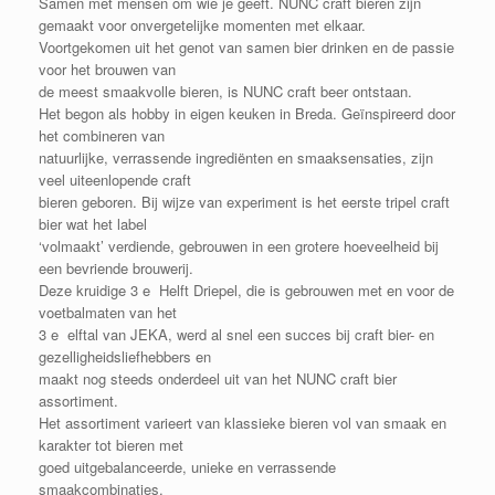
Samen met mensen om wie je geeft. NUNC craft bieren zijn
gemaakt voor onvergetelijke momenten met elkaar.
Voortgekomen uit het genot van samen bier drinken en de passie
voor het brouwen van
de meest smaakvolle bieren, is NUNC craft beer ontstaan.
Het begon als hobby in eigen keuken in Breda. Geïnspireerd door
het combineren van
natuurlijke, verrassende ingrediënten en smaaksensaties, zijn
veel uiteenlopende craft
bieren geboren. Bij wijze van experiment is het eerste tripel craft
bier wat het label
‘volmaakt’ verdiende, gebrouwen in een grotere hoeveelheid bij
een bevriende brouwerij.
Deze kruidige 3 e Helft Driepel, die is gebrouwen met en voor de
voetbalmaten van het
3 e elftal van JEKA, werd al snel een succes bij craft bier- en
gezelligheidsliefhebbers en
maakt nog steeds onderdeel uit van het NUNC craft bier
assortiment.
Het assortiment varieert van klassieke bieren vol van smaak en
karakter tot bieren met
goed uitgebalanceerde, unieke en verrassende
smaakcombinaties.