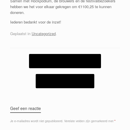
Samen met Rockpodium, de brouwers en de festivalbezoekers
hebben we het voor elkaar gekregen om €1100,25 te kunnen
doneren.
Iederen bedankt voor de inzet!
Geplaatst in
Uncategorized
.
Bericht navigatie
←
Foto’s & film staan online!
Milky Road Brewery
→
Geef een reactie
Je e-mailadres wordt niet gepubliceerd.
Vereiste velden zijn gemarkeerd met
*