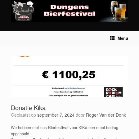
Ga
naar
de
inhoud
Menu
Donatie Kika
Geplaatst op
september 7, 2024
door
Roger Van der Donk
We hebben met ons Bierfestival voor KiKa een mooi bedrag
opgehaald.