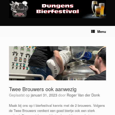
Ga
naar
de
inhoud
Menu
Twee Brouwers ook aanwezig
Geplaatst op
januari 31, 2023
door
Roger Van der Donk
Maak bij ons op t bierfestival kennis met de 2 brouwers. Volgens
de Twee Brouwers verdient een goed biertje ook een sterk