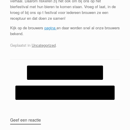
verhaal. Daarom riskeren zij het ook om bij ons op het
bierfestival met hun bieren te komen staan. Vroeg of laat, in de
kroeg of bij ons op t festival voor iedereen brouwen ze een
receptuur en dat doen ze samen!
Kijk op de brouwers
pagina
en daar worden snel al onze brouwers
bekend.
Geplaatst in
Uncategorized
.
Bericht navigatie
←
De eerste brouwer is bekend
Mieghelm komt met de Historische truck
→
Geef een reactie